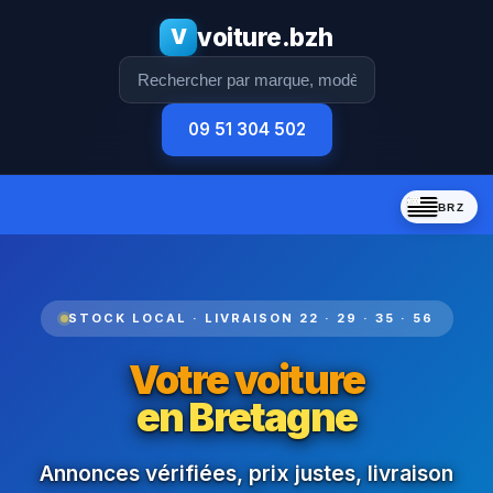
voiture.bzh
V
09 51 304 502
BRZ
STOCK LOCAL · LIVRAISON 22 · 29 · 35 · 56
Votre voiture
Estimation
gratuite
Financement
en Bretagne
on vient chez vous
à la carte
Annonces vérifiées, prix justes, livraison