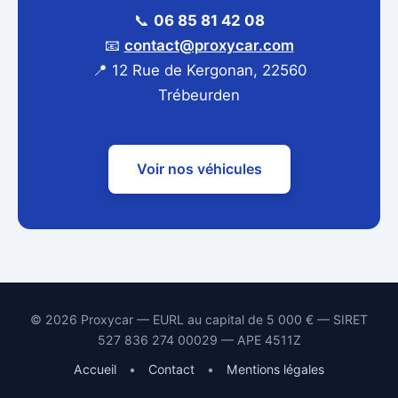
📞
06 85 81 42 08
📧
contact@proxycar.com
📍 12 Rue de Kergonan, 22560
Trébeurden
Voir nos véhicules
© 2026 Proxycar — EURL au capital de 5 000 € — SIRET
527 836 274 00029 — APE 4511Z
Accueil
•
Contact
•
Mentions légales