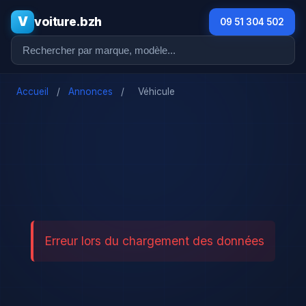
V
voiture.bzh
09 51 304 502
Accueil
/
Annonces
/
Véhicule
Erreur lors du chargement des données