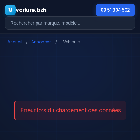
V
voiture.bzh
09 51 304 502
Accueil
/
Annonces
/
Véhicule
Erreur lors du chargement des données